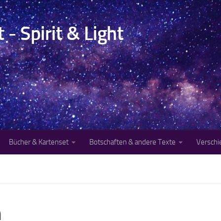
- Spirit & Light
Bücher & Kartenset
Botschaften & andere Texte
Versch
n