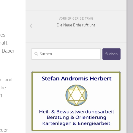
VORHERIGER BEITRAG
Die Neue Erde ruft uns
nes
haft
. Dabei
Suchen
nach:
n Land
che
 1
eder