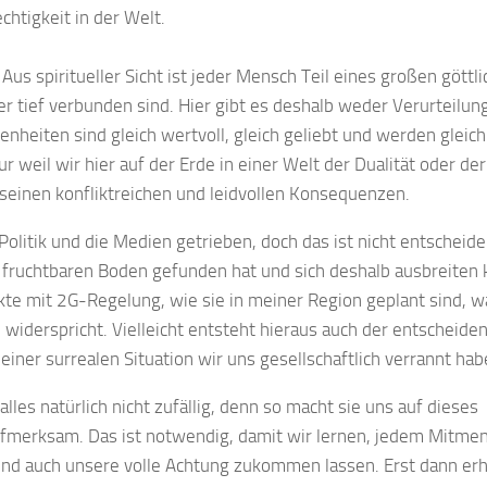
htigkeit in der Welt.
Aus spiritueller Sicht ist jeder Mensch Teil eines großen göttl
r tief verbunden sind. Hier gibt es deshalb weder Verurteilun
heiten sind gleich wertvoll, gleich geliebt und werden gleich
 weil wir hier auf der Erde in einer Welt der Dualität oder der
l seinen konfliktreichen und leidvollen Konsequenzen.
 Politik und die Medien getrieben, doch das ist nicht entscheide
n fruchtbaren Boden gefunden hat und sich deshalb ausbreiten 
e mit 2G-Regelung, wie sie in meiner Region geplant sind, wa
 widerspricht. Vielleicht entsteht hieraus auch der entscheide
er surrealen Situation wir uns gesellschaftlich verrannt hab
les natürlich nicht zufällig, denn so macht sie uns auf dieses
fmerksam. Das ist notwendig, damit wir lernen, jedem Mitme
und auch unsere volle Achtung zukommen lassen. Erst dann er