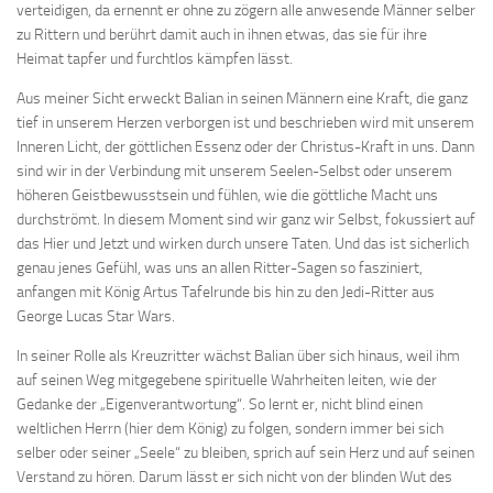
verteidigen, da ernennt er ohne zu zögern alle anwesende Männer selber
zu Rittern und berührt damit auch in ihnen etwas, das sie für ihre
Heimat tapfer und furchtlos kämpfen lässt.
Aus meiner Sicht erweckt Balian in seinen Männern eine Kraft, die ganz
tief in unserem Herzen verborgen ist und beschrieben wird mit unserem
Inneren Licht, der göttlichen Essenz oder der Christus-Kraft in uns. Dann
sind wir in der Verbindung mit unserem Seelen-Selbst oder unserem
höheren Geistbewusstsein und fühlen, wie die göttliche Macht uns
durchströmt. In diesem Moment sind wir ganz wir Selbst, fokussiert auf
das Hier und Jetzt und wirken durch unsere Taten. Und das ist sicherlich
genau jenes Gefühl, was uns an allen Ritter-Sagen so fasziniert,
anfangen mit König Artus Tafelrunde bis hin zu den Jedi-Ritter aus
George Lucas Star Wars.
In seiner Rolle als Kreuzritter wächst Balian über sich hinaus, weil ihm
auf seinen Weg mitgegebene spirituelle Wahrheiten leiten, wie der
Gedanke der „Eigenverantwortung“. So lernt er, nicht blind einen
weltlichen Herrn (hier dem König) zu folgen, sondern immer bei sich
selber oder seiner „Seele“ zu bleiben, sprich auf sein Herz und auf seinen
Verstand zu hören. Darum lässt er sich nicht von der blinden Wut des