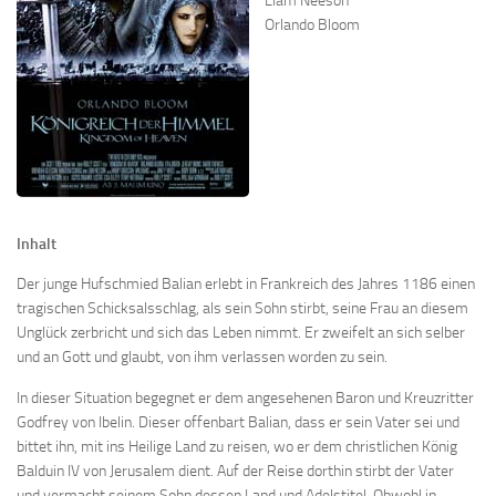
Liam Neeson
Orlando Bloom
Inhalt
Der junge Hufschmied Balian erlebt in Frankreich des Jahres 1186 einen
tragischen Schicksalsschlag, als sein Sohn stirbt, seine Frau an diesem
Unglück zerbricht und sich das Leben nimmt. Er zweifelt an sich selber
und an Gott und glaubt, von ihm verlassen worden zu sein.
In dieser Situation begegnet er dem angesehenen Baron und Kreuzritter
Godfrey von Ibelin. Dieser offenbart Balian, dass er sein Vater sei und
bittet ihn, mit ins Heilige Land zu reisen, wo er dem christlichen König
Balduin IV von Jerusalem dient. Auf der Reise dorthin stirbt der Vater
und vermacht seinem Sohn dessen Land und Adelstitel. Obwohl in