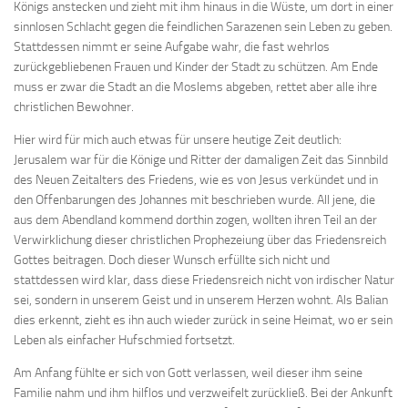
Königs anstecken und zieht mit ihm hinaus in die Wüste, um dort in einer
sinnlosen Schlacht gegen die feindlichen Sarazenen sein Leben zu geben.
Stattdessen nimmt er seine Aufgabe wahr, die fast wehrlos
zurückgebliebenen Frauen und Kinder der Stadt zu schützen. Am Ende
muss er zwar die Stadt an die Moslems abgeben, rettet aber alle ihre
christlichen Bewohner.
Hier wird für mich auch etwas für unsere heutige Zeit deutlich:
Jerusalem war für die Könige und Ritter der damaligen Zeit das Sinnbild
des Neuen Zeitalters des Friedens, wie es von Jesus verkündet und in
den Offenbarungen des Johannes mit beschrieben wurde. All jene, die
aus dem Abendland kommend dorthin zogen, wollten ihren Teil an der
Verwirklichung dieser christlichen Prophezeiung über das Friedensreich
Gottes beitragen. Doch dieser Wunsch erfüllte sich nicht und
stattdessen wird klar, dass diese Friedensreich nicht von irdischer Natur
sei, sondern in unserem Geist und in unserem Herzen wohnt. Als Balian
dies erkennt, zieht es ihn auch wieder zurück in seine Heimat, wo er sein
Leben als einfacher Hufschmied fortsetzt.
Am Anfang fühlte er sich von Gott verlassen, weil dieser ihm seine
Familie nahm und ihm hilflos und verzweifelt zurückließ. Bei der Ankunft