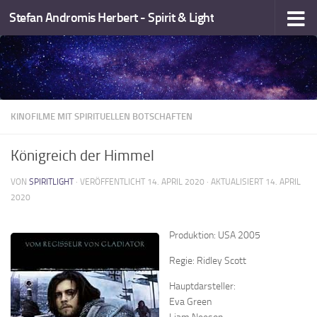
Stefan Andromis Herbert - Spirit & Light
Zum Inhalt springen
KINOFILME MIT SPIRITUELLEN BOTSCHAFTEN
Königreich der Himmel
VON
SPIRITLIGHT
· VERÖFFENTLICHT
14. APRIL 2020
· AKTUALISIERT
14. APRIL
2020
Produktion: USA 2005
Regie: Ridley Scott
Hauptdarsteller:
Eva Green