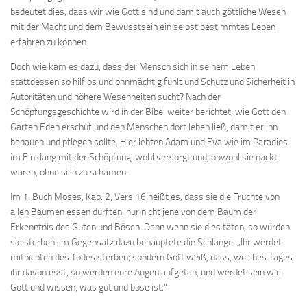
bedeutet dies, dass wir wie Gott sind und damit auch göttliche Wesen
mit der Macht und dem Bewusstsein ein selbst bestimmtes Leben
erfahren zu können.
Doch wie kam es dazu, dass der Mensch sich in seinem Leben
stattdessen so hilflos und ohnmächtig fühlt und Schutz und Sicherheit in
Autoritäten und höhere Wesenheiten sucht? Nach der
Schöpfungsgeschichte wird in der Bibel weiter berichtet, wie Gott den
Garten Eden erschuf und den Menschen dort leben ließ, damit er ihn
bebauen und pflegen sollte. Hier lebten Adam und Eva wie im Paradies
im Einklang mit der Schöpfung, wohl versorgt und, obwohl sie nackt
waren, ohne sich zu schämen.
Im 1. Buch Moses, Kap. 2, Vers 16 heißt es, dass sie die Früchte von
allen Bäumen essen durften, nur nicht jene von dem Baum der
Erkenntnis des Guten und Bösen. Denn wenn sie dies täten, so würden
sie sterben. Im Gegensatz dazu behauptete die Schlange: „Ihr werdet
mitnichten des Todes sterben; sondern Gott weiß, dass, welches Tages
ihr davon esst, so werden eure Augen aufgetan, und werdet sein wie
Gott und wissen, was gut und böse ist.“