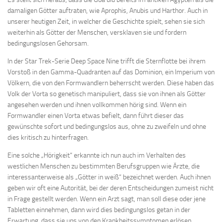
damaligen Götter auftraten, wie Aprophis, Anubis und Harthor. Auch in
unserer heutigen Zeit, in welcher die Geschichte spielt, sehen sie sich
weiterhin als Götter der Menschen, versklaven sie und fordern
bedingungslosen Gehorsam.
In der Star Trek-Serie Deep Space Nine trifft die Sternflotte bei ihrem
Vorstoß in den Gamma-Quadranten auf das Dominion, ein Imperium von
Völkern, die von den Formwandlern beherrscht werden. Diese haben das
Volk der Vorta so genetisch manipuliert, dass sie von ihnen als Götter
angesehen werden und ihnen vollkommen hörig sind. Wenn ein
Formwandler einen Vorta etwas befielt, dann führt dieser das
gewünschte sofort und bedingungslos aus, ohne zu zweifeln und ohne
dies kritisch zu hinterfragen.
Eine solche „Hörigkeit“ erkannte ich nun auch im Verhalten des
westlichen Menschen zu bestimmten Berufsgruppen wie Ärzte, die
interessanterweise als „Götter in weiß“ bezeichnet werden. Auch ihnen
geben wir oft eine Autorität, bei der deren Entscheidungen zumeist nicht
in Frage gestellt werden. Wenn ein Arzt sagt, man soll diese oder jene
Tabletten einnehmen, dann wird dies bedingungslos getan in der
Erwartung, dass sie uns von den Krankheitssymptomen erlösen.