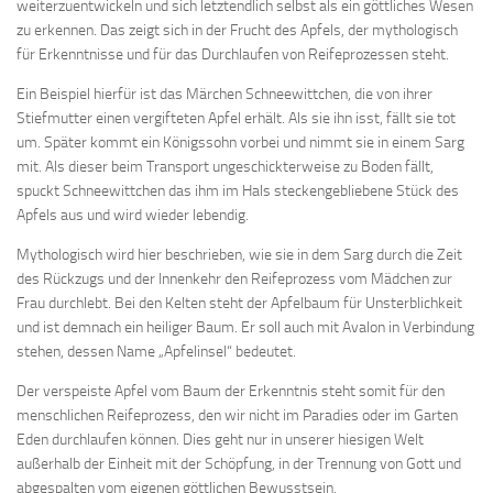
weiterzuentwickeln und sich letztendlich selbst als ein göttliches Wesen
zu erkennen. Das zeigt sich in der Frucht des Apfels, der mythologisch
für Erkenntnisse und für das Durchlaufen von Reifeprozessen steht.
Ein Beispiel hierfür ist das Märchen Schneewittchen, die von ihrer
Stiefmutter einen vergifteten Apfel erhält. Als sie ihn isst, fällt sie tot
um. Später kommt ein Königssohn vorbei und nimmt sie in einem Sarg
mit. Als dieser beim Transport ungeschickterweise zu Boden fällt,
spuckt Schneewittchen das ihm im Hals steckengebliebene Stück des
Apfels aus und wird wieder lebendig.
Mythologisch wird hier beschrieben, wie sie in dem Sarg durch die Zeit
des Rückzugs und der Innenkehr den Reifeprozess vom Mädchen zur
Frau durchlebt. Bei den Kelten steht der Apfelbaum für Unsterblichkeit
und ist demnach ein heiliger Baum. Er soll auch mit Avalon in Verbindung
stehen, dessen Name „Apfelinsel“ bedeutet.
Der verspeiste Apfel vom Baum der Erkenntnis steht somit für den
menschlichen Reifeprozess, den wir nicht im Paradies oder im Garten
Eden durchlaufen können. Dies geht nur in unserer hiesigen Welt
außerhalb der Einheit mit der Schöpfung, in der Trennung von Gott und
abgespalten vom eigenen göttlichen Bewusstsein.