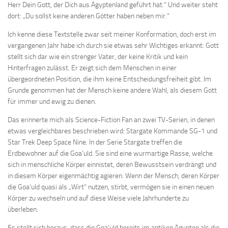
Herr Dein Gott, der Dich aus Ägyptenland geführt hat.“ Und weiter steht
dort: „Du sollst keine anderen Götter haben neben mir.“
Ich kenne diese Textstelle zwar seit meiner Konformation, doch erst im
vergangenen Jahr habe ich durch sie etwas sehr Wichtiges erkannt: Gott
stellt sich dar wie ein strenger Vater, der keine Kritik und kein
Hinterfragen zulässt. Er zeigt sich dem Menschen in einer
übergeordneten Position, die ihm keine Entscheidungsfreiheit gibt. Im
Grunde genommen hat der Mensch keine andere Wahl, als diesem Gott
für immer und ewig zu dienen.
Das erinnerte mich als Science-Fiction Fan an zwei TV-Serien, in denen
etwas vergleichbares beschrieben wird: Stargate Kommande SG-1 und
Star Trek Deep Space Nine. In der Serie Stargate treffen die
Erdbewohner auf die Goa’uld. Sie sind eine wurmartige Rasse, welche
sich in menschliche Körper einnistet, deren Bewusstsein verdrängt und
in diesem Körper eigenmächtig agieren. Wenn der Mensch, deren Körper
die Goa’uld quasi als „Wirt“ nutzen, stirbt, vermögen sie in einen neuen
Körper zu wechseln und auf diese Weise viele Jahrhunderte zu
überleben.
Es stellt sich heraus, dass die Goa’uld bereits im antiken Ägypten als die