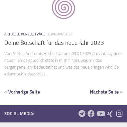
AKTUELLE KURZBEITRÄGE
3. JANUAR 2023
Deine Botschaft für das neue Jahr 2023
Von: Stefan Andromis HerbertDatum: 03.01.2023 Am Anfang eines
neuen Jahres spüre ich stets in mich hinein, was mir das
vergangene Jahr bedeutet hat und was das neue bringen wird. So
erkannte ich, dass 2022...
« Vorherige Seite
Nächste Seite »
SOCIAL MEDIA: