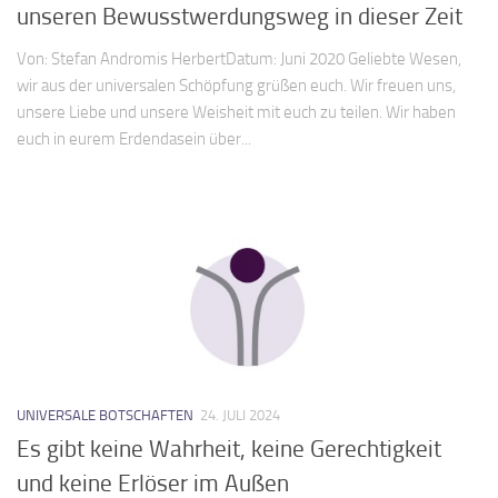
unseren Bewusstwerdungsweg in dieser Zeit
Von: Stefan Andromis HerbertDatum: Juni 2020 Geliebte Wesen,
wir aus der universalen Schöpfung grüßen euch. Wir freuen uns,
unsere Liebe und unsere Weisheit mit euch zu teilen. Wir haben
euch in eurem Erdendasein über...
UNIVERSALE BOTSCHAFTEN
24. JULI 2024
Es gibt keine Wahrheit, keine Gerechtigkeit
und keine Erlöser im Außen