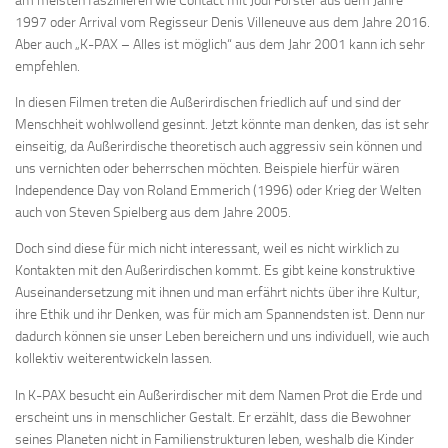
am meisten faszinieren wie Contact mit Jodi Forster aus dem Jahre
1997 oder Arrival vom Regisseur Denis Villeneuve aus dem Jahre 2016.
Aber auch „K-PAX – Alles ist möglich“ aus dem Jahr 2001 kann ich sehr
empfehlen.
In diesen Filmen treten die Außerirdischen friedlich auf und sind der
Menschheit wohlwollend gesinnt. Jetzt könnte man denken, das ist sehr
einseitig, da Außerirdische theoretisch auch aggressiv sein können und
uns vernichten oder beherrschen möchten. Beispiele hierfür wären
Independence Day von Roland Emmerich (1996) oder Krieg der Welten
auch von Steven Spielberg aus dem Jahre 2005.
Doch sind diese für mich nicht interessant, weil es nicht wirklich zu
Kontakten mit den Außerirdischen kommt. Es gibt keine konstruktive
Auseinandersetzung mit ihnen und man erfährt nichts über ihre Kultur,
ihre Ethik und ihr Denken, was für mich am Spannendsten ist. Denn nur
dadurch können sie unser Leben bereichern und uns individuell, wie auch
kollektiv weiterentwickeln lassen.
In K-PAX besucht ein Außerirdischer mit dem Namen Prot die Erde und
erscheint uns in menschlicher Gestalt. Er erzählt, dass die Bewohner
seines Planeten nicht in Familienstrukturen leben, weshalb die Kinder