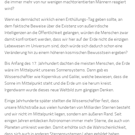
die immer mehr von nur wenigen machtorientierten Männern reagiert
wird?
Wenn es demnächst wirklich einen Enthüllungs-Tag geben sollte, an
dem faktische Beweise über die Existenz von außerirdische
Intelligenzen an die Öffentlichkeit gelangen, würden die Menschen zwar
damit konfrontiert werden, dass wir hier auf der Erde nicht die einzigen
Lebewesen im Universum sind, doch würde sich dadurch schon eine
Veränderung hin zu einem höheren kosmischen Bewusstsein ergeben?
Bis Anfang des 17. Jahrhundert dachten die meisten Menschen, die Erde
wäre im Mittelpunkt unseres Sonnensystems. Dann gab es
Wissenschaftler wie Kopernikus und Galilei, welche bewiesen, dass die
Sonne im Mittelpunkt steht und die Erde um sie herum kreist.
Irgendwann wurde dieses neue Weltbild zum gängigen Denken.
Einige Jahrhunderte später stellten die Wissenschaftler fest, dass
unsere Milchstraße aus vielen hunderten von Milliarden Sternen besteht
und wir nicht im Mittelpunkt liegen, sondern am äußeren Rand. Seit
einigen Jahren entdecken Astronomen immer mehr Sterne, die auch von
Planeten umkreist werden. Damit erhöhte sich die Wahrscheinlichkeit,
dass sich auch in anderen Sternensystemen Leben gebildet haben