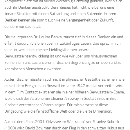
kompletter Satz mit all seinen Wörtern gleichzeitig gebildet, worin sich
auch ihr Denken ausdrückt. Denn dieses hat nicht wie bei uns eine
lineare Struktur mit einem Satzanfang und einen Satzende. In ihrem
Denken kennen sie somit auch keine Vergangenheit oder Zukunft,
sondern nur das Jetzt.
Die Hauptperson Dr. Louise Banks, taucht tief in dieses Denken ein und
erfährt dadurch Visionen über ihr zukünftiges Leben. Das sprach mich
sehr an, weil eines meiner Lieblingsthemen unsere
Bewusstseinsentwicklung ist und wie wir über uns hinauswachsen
können, um uns aus unserem irdischen Begrenzung zu erheben und zu
kosmischen Menschen zu werden.
Außerirdische müssten auch nicht in physischer Gestalt erscheinen, wie
es seit dem Ereignis von Roswell im Jahre 1947 medial verbreitet wird.
In dem Film Contact existieren sie in einer höheren Bewusstsein-Ebene,
wo sie sich der Astronomin Eleanor Arroway in Gestalt ihres in ihrer
Kindheit verstorbenen Vaters zeigen. Für mich erscheint diese
Umgebung wie die feinstoffliche Welt oder die vierte Dimension.
Auch in dem Film „2001: Odyssee im Weltraum“ von Stanley Kubrick
(1968) wird David Bowman durch den Flug in den schwarzen Kubus aus