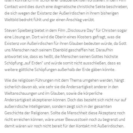
Islam könnte ich mir schon eher Glaubenskrisen vorstellen. In dem Film
Contact wird dies durch eine dogmatische christliche Sekte beschrieben,
die sich wegen der Existenz der Außerirdischen in ihrem bisherigen
Weltbild bedroht fühlt und gar einen Anschlag verübt.
Steven Spielberg bietet in dem Film „Disclosure Day“ für Christen sogar
eine Lösung an. Dort wird die Oberin eines Klosters gefragt, was die
Existenz von Außerirdischen für ihren Glauben bedeuten würde, da Gott
uns Menschen nach seinem Ebenbild geschaffen hat. Daraufhin
antwortet sie, dass es heißt, die Menschen seinen Gottes höchste
Schöpfung „auf Erden“ und würde somit nicht ausschließen, dass es
weitere göttliche Schöpfungen außerhalb der Erde gäben könnte.
Wie die religiösen Führungen mit dem Thema umgehen werden, hängt
sicherlich davon ab, wie sehr sie die Andersartigkeit anderer in den
Weltanschauungen und im Glauben, sowie die körperliche
Andersartigkeit akzeptieren können. Doch das bezieht sich nicht nur auf
außerirdische Intelligenzen, sondern zeigt sich in der gesamten
Geschichte der Religionen. Sollte die Menschheit diese Akzeptanz noch
nicht erreichen können, wäre unser Bewusstsein noch zu begrenzt und
damit wären wir noch nicht bereit für den Kontakt mit Außerirdischen.