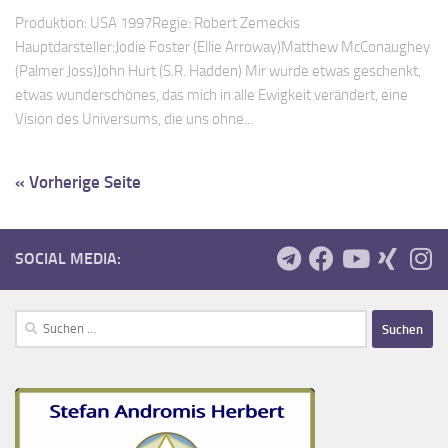
Produktion: USA 1997Regie: Robert Zemeckis
Hauptdarsteller:Jodie Foster (Ellie Arroway)Matthew McConaughey
(Palmer Joss)John Hurt (S.R. Hadden) Mir wurde etwas geschenkt,
etwas wunderschönes, das mich in alle Ewigkeit verändert, eine
Vision des Universums, die uns ohne...
« Vorherige Seite
SOCIAL MEDIA:
Suchen
nach: