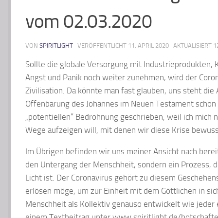
vom 02.03.2020
VON
SPIRITLIGHT
· VERÖFFENTLICHT
11. APRIL 2020
· AKTUALISIERT
1
Sollte die globale Versorgung mit Industrieprodukten,
Angst und Panik noch weiter zunehmen, wird der Coron
Zivilisation. Da könnte man fast glauben, uns steht die
Offenbarung des Johannes im Neuen Testament schon s
„potentiellen“ Bedrohnung geschrieben, weil ich mich 
Wege aufzeigen will, mit denen wir diese Krise bewus
Im Übrigen befinden wir uns meiner Ansicht nach bereit
den Untergang der Menschheit, sondern ein Prozess,
Licht ist. Der Coronavirus gehört zu diesem Geschehen
erlösen möge, um zur Einheit mit dem Göttlichen in sich
Menschheit als Kollektiv genauso entwickelt wie jeder
einem Textbeitrag unter www.spiritlight.de/botschaf