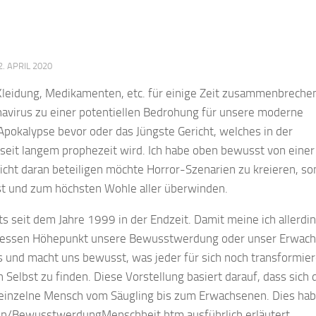
2. APRIL 2020
 Kleidung, Medikamenten, etc. für einige Zeit zusammenbreche
avirus zu einer potentiellen Bedrohung für unsere moderne
 Apokalypse bevor oder das Jüngste Gericht, welches in der
eit langem prophezeit wird. Ich habe oben bewusst von einer
nicht daran beteiligen möchte Horror-Szenarien zu kreieren, s
st und zum höchsten Wohle aller überwinden.
s seit dem Jahre 1999 in der Endzeit. Damit meine ich allerdin
 dessen Höhepunkt unsere Bewusstwerdung oder unser Erwach
s und macht uns bewusst, was jeder für sich noch transformie
 Selbst zu finden. Diese Vorstellung basiert darauf, dass sich 
 einzelne Mensch vom Säugling bis zum Erwachsenen. Dies habe
ten/BewusstwerdungMenschheit.htm ausführlich erläutert.