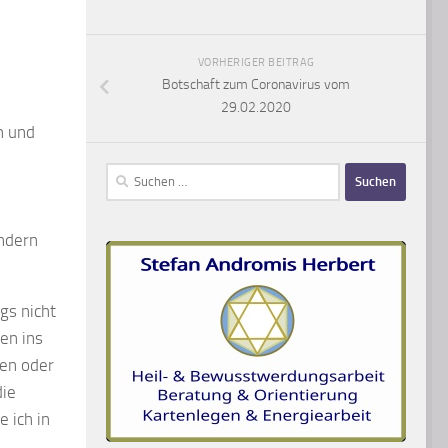
VORHERIGER BEITRAG
Botschaft zum Coronavirus vom
29.02.2020
n und
Suchen
nach:
ondern
gs nicht
en ins
ren oder
die
 ich in